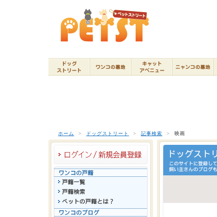
ホーム
>
ドッグストリート
>
記事検索
>
映画