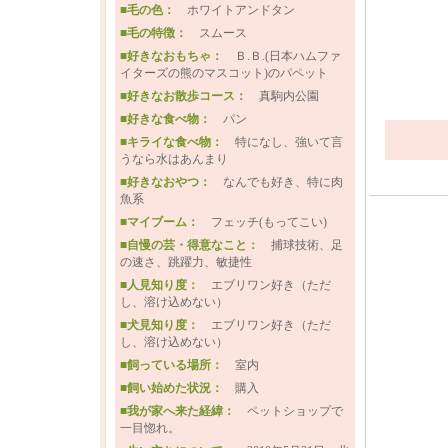
■毛の色：
ホワイトアンドタン
■毛の特徴：
スムース
■好きなおもちゃ：
Ｂ.Ｂ.(日本ハムファ
イターズの熊のマスコット)のパペット
■好きなお散歩コース：
真駒内公園
■好きな食べ物：
パン
■キライな食べ物：
特になし、強いて言
うなら水はあんまり
■好きなおやつ：
なんでも好き、特に肉
魚系
■マイブーム：
フェッチ(もってこい)
■自慢の芸・得意なこと：
捕球技術、足
の速さ、跳躍力、敏捷性
■人見知り度：
エブリワン好き（ただ
し、溶け込めない）
■犬見知り度：
エブリワン好き（ただ
し、溶け込めない）
■飼っている場所：
室内
■飼い始めた状況：
購入
■我が家へ来た経緯：
ペットショップで
一目惚れ。