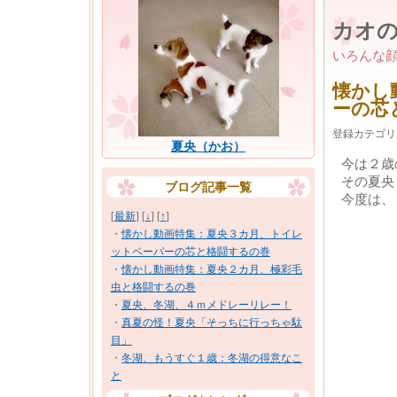
カオ
いろんな
懐かし
ーの芯
登録カテゴリ
夏央（かお）
今は２歳
その夏央
ブログ記事一覧
今度は、
[
最新
] [
↓
] [
↑
]
・
懐かし動画特集：夏央３カ月、トイレ
ットペーパーの芯と格闘するの巻
・
懐かし動画特集：夏央２カ月、極彩毛
虫と格闘するの巻
・
夏央、冬湖、４ｍメドレーリレー！
・
真夏の怪！夏央「そっちに行っちゃ駄
目」
・
冬湖、もうすぐ１歳：冬湖の得意なこ
と