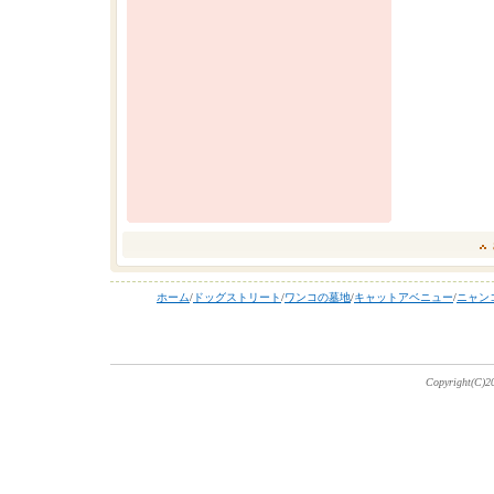
ホーム
/
ドッグストリート
/
ワンコの墓地
/
キャットアベニュー
/
ニャン
Copyright(C)20