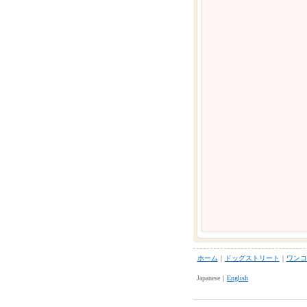
ホーム
｜
ドッグストリート
｜
ワンコ
Japanese｜
English