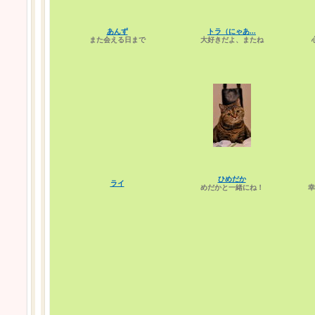
あんず
トラ（にゃあ...
また会える日まで
大好きだよ、またね
ひめだか
ライ
めだかと一緒にね！
幸