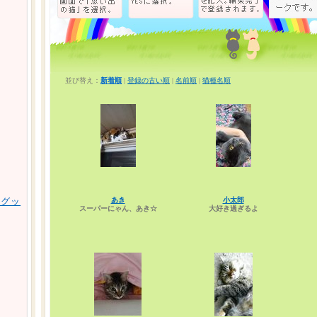
並び替え：
新着順
|
登録の古い順
|
名前順
|
猫種名順
あき
小太郎
用グッ
スーパーにゃん、あき☆
大好き過ぎるよ