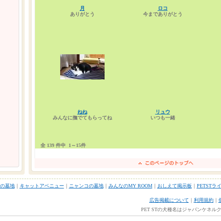
月
ロコ
ありがとう
今までありがとう
ねね
リュウ
みんなに撫でてもらってね
いつも一緒
全 139 件中
1～15件
の墓地
｜
キャットアベニュー
｜
ニャンコの墓地
｜
みんなのMY ROOM
｜
おしえて掲示板
｜
PETSTラ
広告掲載について
｜
利用規約
｜
PET STの犬種名はジャパンケネ