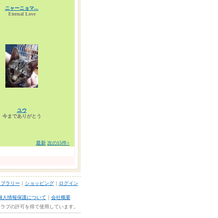
ニャーニョマ...
Eternal Love
ユウ
今までありがとう
最新
次の15件>
イブラリー
｜
ショッピング
｜
ログイン
個人情報保護について
｜
会社概要
ルクラブの許可を得て使用しています。