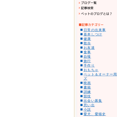
日常の出来事
基本しつけ
健康
散歩
お友達
食事
自慢
旅行
手作り
おもちゃ
ペット＆オーナー
ズ
映画
書籍
訓練
競技
出会い募集
思い出
小説
愛犬、愛猫史