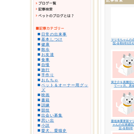
記事検索
日常の出来事
基本しつけ
マリモちゃんの
院-令和6年8月
健康
散歩
お友達
食事
自慢
旅行
手作り
おもちゃ
寅之介を真菌症
ペット＆オーナー用グッ
て一ヶ月。悪
ズ
映画
書籍
訓練
競技
出会い募集
思い出
最低体重更新マ
ゃんの点滴通院2
小説
目-令和6年
愛犬、愛猫史