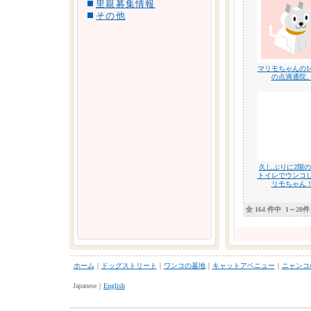
里親募集情報
その他
マリモちゃんの1
の点滴通院
久しぶりに2階
トイレでウンコ
リモちゃん
全 164 件中
1～20件
ホーム
｜
ドッグストリート
｜
ワンコの墓地
｜
キャットアベニュー
｜
ニャンコ
Japanese｜
English