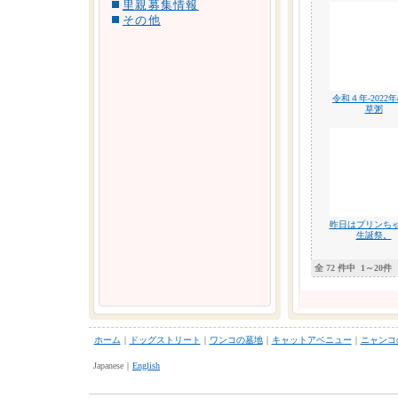
里親募集情報
その他
令和４年-2022
草粥
昨日はプリンち
生誕祭。
全 72 件中
1～20件
ホーム
｜
ドッグストリート
｜
ワンコの墓地
｜
キャットアベニュー
｜
ニャンコ
Japanese｜
English