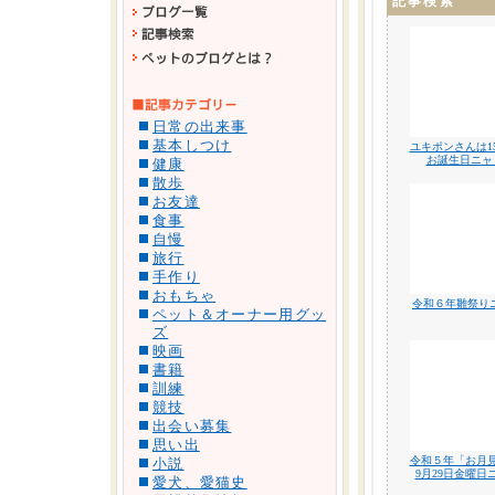
記事検索
日常の出来事
基本しつけ
ユキポンさんは1
お誕生日ニャ
健康
散歩
お友達
食事
自慢
旅行
手作り
おもちゃ
令和６年雛祭り
ペット＆オーナー用グッ
ズ
映画
書籍
訓練
競技
出会い募集
思い出
令和５年「お月
小説
9月29日金曜日
愛犬、愛猫史