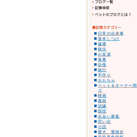
日常の出来事
基本しつけ
健康
散歩
お友達
食事
自慢
旅行
手作り
おもちゃ
ペット＆オーナー
ズ
映画
書籍
訓練
競技
出会い募集
思い出
小説
愛犬、愛猫史