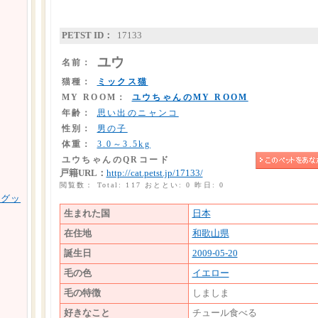
PETST ID：
17133
ユウ
名前：
猫種：
ミックス猫
MY ROOM：
ユウちゃんのMY ROOM
年齢：
思い出のニャンコ
性別：
男の子
体重：
3.0～3.5kg
ユウちゃんのQRコード
戸籍URL：
http://cat.petst.jp/17133/
閲覧数： Total: 117 おととい: 0 昨日: 0
用グッ
生まれた国
日本
在住地
和歌山県
誕生日
2009-05-20
毛の色
イエロー
毛の特徴
しましま
好きなこと
チュール食べる