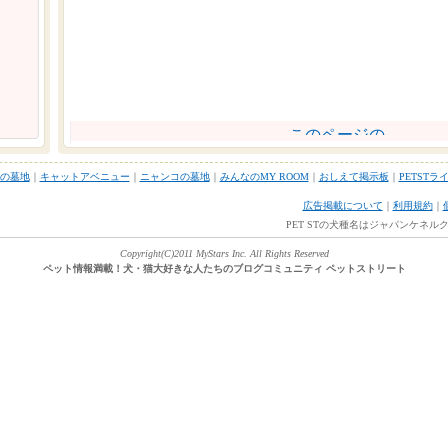
の墓地
｜
キャットアベニュー
｜
ニャンコの墓地
｜
みんなのMY ROOM
｜
おしえて掲示板
｜
PETSTラ
広告掲載について
｜
利用規約
｜
PET STの犬種名はジャパンケネ
Copyright(C)2011 MyStars Inc. All Rights Reserved
ペット情報満載！犬・猫大好きな人たちのブログコミュニティ ペットストリート