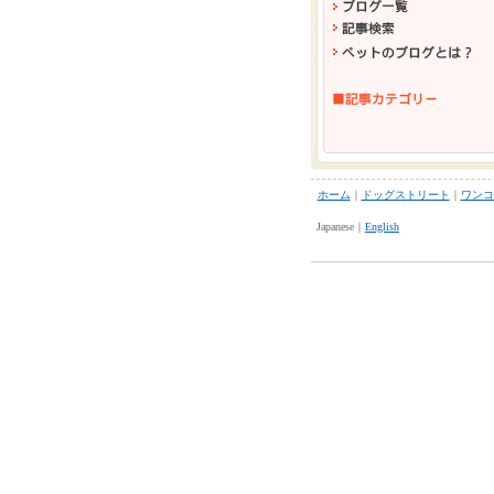
ホーム
｜
ドッグストリート
｜
ワンコ
Japanese｜
English