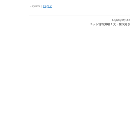
Japanese｜
English
Copyright(C)20
ペット情報満載！犬・猫大好き