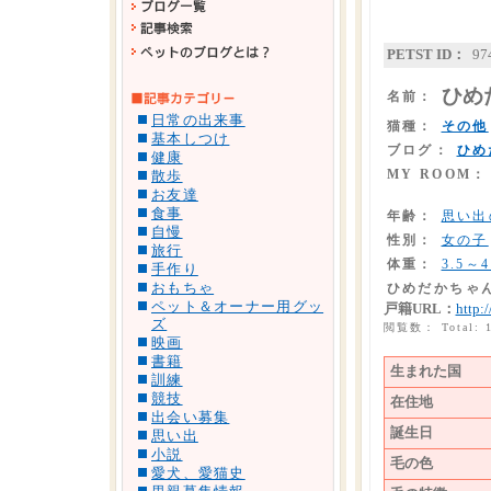
PETST ID：
97
ひめ
名前：
日常の出来事
猫種：
その他
基本しつけ
ブログ：
ひめ
健康
MY ROOM：
散歩
お友達
食事
年齢：
思い出
自慢
性別：
女の子
旅行
体重：
3.5～4
手作り
おもちゃ
ひめだかちゃ
ペット＆オーナー用グッ
戸籍URL：
http:/
ズ
閲覧数： Total: 
映画
書籍
生まれた国
訓練
競技
在住地
出会い募集
誕生日
思い出
小説
毛の色
愛犬、愛猫史