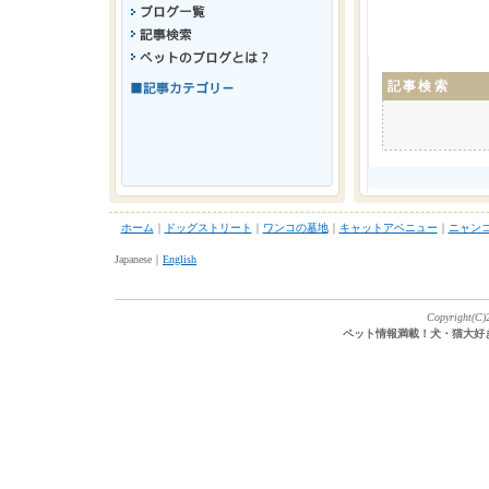
記事検索
ホーム
｜
ドッグストリート
｜
ワンコの墓地
｜
キャットアベニュー
｜
ニャン
Japanese｜
English
Copyright(C)2
ペット情報満載！犬・猫大好