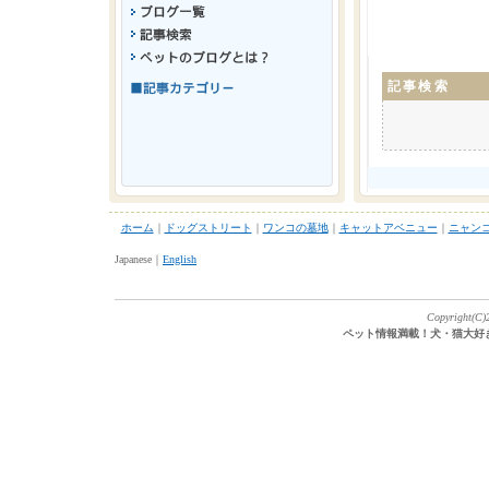
記事検索
ホーム
｜
ドッグストリート
｜
ワンコの墓地
｜
キャットアベニュー
｜
ニャン
Japanese｜
English
Copyright(C)2
ペット情報満載！犬・猫大好