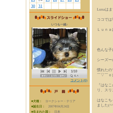
30
31
Luna
ココでは
いつも一緒♪
Ｌｕｎａ
色んな子
シーズー
慣れたの
1/10
￣▽￣ｏ
コメント(0)
『はなこ
リ、スリ
はなこち
■犬種：
ヨークシャー・テリア
ました(^^
■誕生日：
2007年04月24日
■生まれた国：
日本