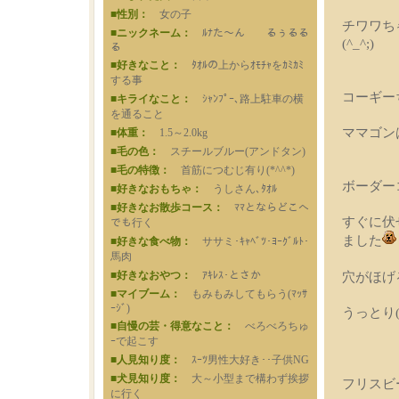
■性別：
女の子
チワワち
■ニックネーム：
ﾙﾅた～ん るぅるる
(^_^;)
る
■好きなこと：
ﾀｵﾙの上からｵﾓﾁｬをｶﾐｶﾐ
する事
コーギー
■キライなこと：
ｼｬﾝﾌﾟｰ､路上駐車の横
を通ること
ママゴンは
■体重：
1.5～2.0kg
■毛の色：
スチールブルー(アンドタン)
■毛の特徴：
首筋につむじ有り(*^^*)
ボーダー
■好きなおもちゃ：
うしさん､ﾀｵﾙ
■好きなお散歩コース：
ﾏﾏとならどこへ
すぐに伏
でも行く
ました
■好きな食べ物：
ササミ･ｷｬﾍﾞﾂ･ﾖｰｸﾞﾙﾄ･
馬肉
■好きなおやつ：
ｱｷﾚｽ･とさか
穴がほげ
■マイブーム：
もみもみしてもらう(ﾏｯｻ
ｰｼﾞ)
うっとり
■自慢の芸・得意なこと：
べろべろちゅ
ｰで起こす
■人見知り度：
ｽｰﾂ男性大好き･･子供NG
■犬見知り度：
大～小型まで構わず挨拶
フリスビ
に行く