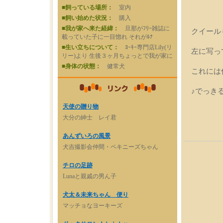
■飼っている場所：
室内
■飼い始めた状況：
購入
■我が家へ来た経緯：
旦那がﾌﾘｰ雑誌に
クイール
載っていた子に一目惚れ それがﾙﾅ
■生い立ちについて：
ﾖｰｷｰ専門店Lily(リ
左に写っ
リー)より 生後３ヶ月ちょっとで我が家に
■身体の状態：
健常犬
これには
♪でっき
天使の贈り物
大分の紳士 レイ君
あんずいろの風景
犬吉撮影会仲間・ペキニーズちゃん
チロの足跡
Lunaと親戚の男ん子
犬太＆未来ちゃん 便り
マッチョなヨーキーズ