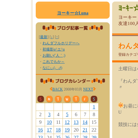
ﾖｰｷｰ
ヨーキー☆Luna
ヨーキー
友達100
[
最新
] [
↓
] [
↑
]
・
わんダフルホリデーへ
わん
・
初撮影u^エ^u
登録カテゴ
・
お願い(′人｀;)
・
これでもか～
・
なにぃ(-_-ﾒ)
土曜日は
『わんダ
〃
BACK
2008年03月
NEXT
お昼に
1
U
2
3
4
5
6
7
8
9
10
11
12
13
14
15
競技には
16
17
18
19
20
21
22
23
24
25
26
27
28
29