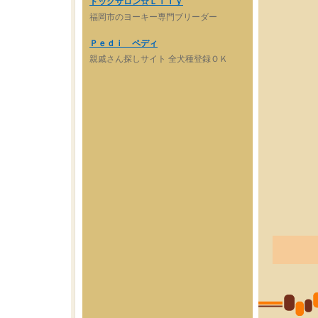
ドックサロン☆Ｌｉｌｙ
福岡市のヨーキー専門ブリーダー
Ｐｅｄｉ ペディ
親戚さん探しサイト 全犬種登録ＯＫ