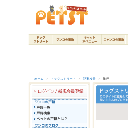
ホーム
>
ドッグストリート
>
記事検索
>
旅行