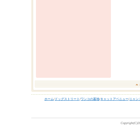
ホーム
/
ドッグストリート
/
ワンコの墓地
/
キャットアベニュー
/
ニャン
Copyright(C)20