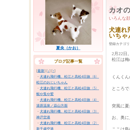
カオ
いろんな
犬連れ
いちゃ
登録カテゴリ
夏央（かお）
2月22日
松江は梅
ブログ記事一覧
[
最新
] [
↓
] [
↑
]
・
犬連れ飛行機、松江と高松4日旅〈6〉
くんくん
松江のおじいちゃん
・
犬連れ飛行機、松江と高松4日旅〈5〉
ところで
蜆や兎や鷲
・
犬連れ飛行機、松江と高松4日旅〈4〉
湯原温泉／蒜山方面
突風に夏
・
犬連れ飛行機、松江と高松4日旅〈3〉
神戸空港
お、奥に
・
犬連れ飛行機、松江と高松4日旅〈2〉
新千歳空港
ここは島