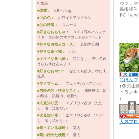
わっしゃ
打撃音
島根和牛
■体重：
6.0～7.0kg
料理人お
■毛の色：
ホワイトアンドタン
■毛の特徴：
スムース
■好きなおもちゃ：
Ｂ.Ｂ.(日本ハムファ
イターズの熊のマスコット)のパペット
■好きなお散歩コース：
真駒内公園
■好きな食べ物：
パン
■キライな食べ物：
特になし、強いて言
うなら水はあんまり
■好きなおやつ：
なんでも好き、特に肉
魚系
にほんブ
■マイブーム：
フェッチ(もってこい)
↑冬の山
■自慢の芸・得意なこと：
捕球技術、足
＊ランキ
の速さ、跳躍力、敏捷性
↓
■人見知り度：
エブリワン好き（ただ
し、溶け込めない）
■犬見知り度：
エブリワン好き（ただ
し、溶け込めない）
人気ブロ
■飼っている場所：
室内
■飼い始めた状況：
購入