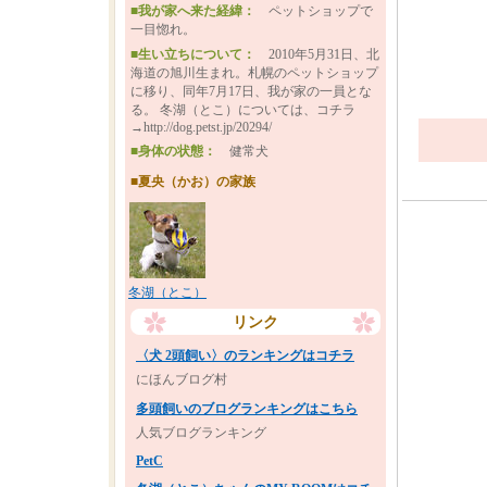
■我が家へ来た経緯：
ペットショップで
一目惚れ。
■生い立ちについて：
2010年5月31日、北
海道の旭川生まれ。札幌のペットショップ
に移り、同年7月17日、我が家の一員とな
る。 冬湖（とこ）については、コチラ
→http://dog.petst.jp/20294/
■身体の状態：
健常犬
■夏央（かお）の家族
冬湖（とこ）
リンク
〈犬 2頭飼い〉のランキングはコチラ
にほんブログ村
多頭飼いのブログランキングはこちら
人気ブログランキング
PetC