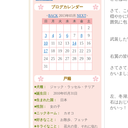
ブログカレンダー
さて、こ
<
BACK
2013年03月
NEXT
>
穏やかに
日
月
火
水
木
金
土
囲気に包
1
2
3
4
5
6
7
8
9
武装した
10
11
12
13
14
15
16
17
18
19
20
21
22
23
右翼の皆
24
25
26
27
28
29
30
31
さてさて
かいまし
戸籍
■犬種：
ジャック・ラッセル・テリア
■誕生日：
2010年05月31日
左、冬湖
■生まれた国：
日本
右はおじ
■性別：
女の子
かいっ！
■ニックネーム：
カオコ
■好きなこと：
お散歩、フェッチ
■キライなこと：
花火の音、それに似た