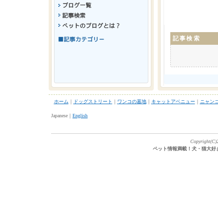
記事検索
ホーム
｜
ドッグストリート
｜
ワンコの墓地
｜
キャットアベニュー
｜
ニャン
Japanese｜
English
Copyright(C)2
ペット情報満載！犬・猫大好