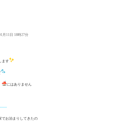
01月11日 18時27分
します
だ
、
にはありません
-----
家でお泊まりしてきたの