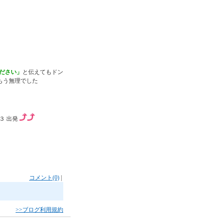
ださい」
と伝えてもドン
もう無理でした
３ 出発
コメント(0)
|
>>ブログ利用規約