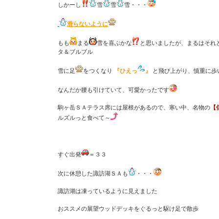
しかーし
雪
雪
雪・・・
滑らないように
もも
まる
雪を喜ぶかな
と思いましたが、まるはそれ
タ＆ブルブル
雪に足
をつくなり
『ひえっ
』
と飛び上がり、慎重に歩
なんだか腰も引けていて、可愛かったです
駒ヶ岳ＳＡテラス席には屋根があるので、寒い中、名物の
【
ルズルっと食べて～
すぐ出発
＝３３
次に休憩した諏訪湖ＳＡも
・・・
諏訪湖は凍っているように見えました
おススメの展望ウッドデッキをぐるっと駆け足で散歩