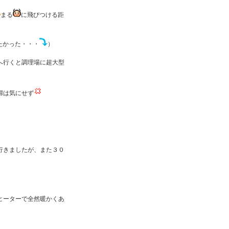
まる
に飛びつける距
たかった・・・
）
へ行くと調理場に超大型
婦は気にせず
行きましたが、また３０
ヒーターで全然暖かくあ