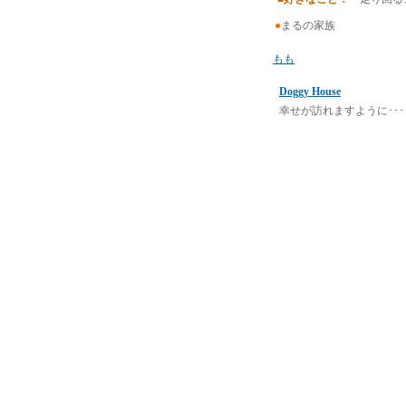
●
まるの家族
もも
Doggy House
幸せが訪れますように･･･