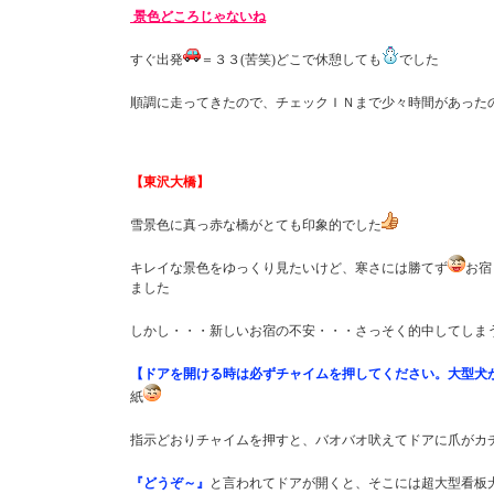
景色どころじゃないね
すぐ出発
＝３３(苦笑)どこで休憩しても
でした
順調に走ってきたので、チェックＩＮまで少々時間があった
【東沢大橋】
雪景色に真っ赤な橋がとても印象的でした
キレイな景色をゆっくり見たいけど、寒さには勝てず
お宿
ました
しかし・・・新しいお宿の不安・・・さっそく的中してしま
【ドアを開ける時は必ずチャイムを押してください。大型犬
紙
指示どおりチャイムを押すと、バオバオ吠えてドアに爪がカ
『どうぞ～』
と言われてドアが開くと、そこには超大型看板