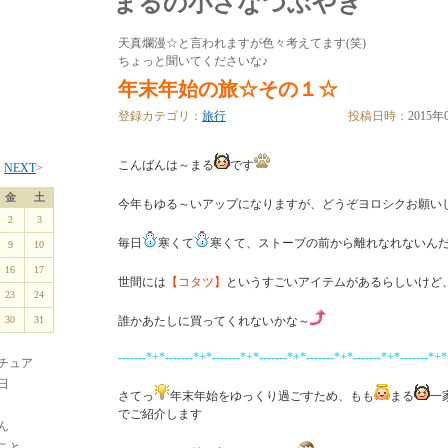
まるの小さなつぶやき
天真爛漫☆と言われますが色々考えてます(笑)
ちょっと聞いてくださいな♪
年末年始の旅☆その１☆
登録カテゴリ：
旅行
投稿日時：
2015年
こんばんは～まる
です
月
NEXT
>
金
土
今年もゆる～いアップになりますが、どうぞヨロシクお願い
2
3
毎日
寒くて
寒くて、ストーブの前から離れなれないん
9
10
16
17
世間には
【コタツ】
というすごいアイテムがあるらしいけど
23
24
30
31
誰かあたしに買ってくれないかな～
-------*+*-------*+*-------*+*-------*+*-------*+*-------*+*-------*+*-
チュア
9日
さてっ
年末年始をゆっくり過ごすため、もも
まる
一
でご紹介します
ん
こと