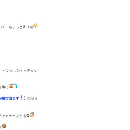
ので、ちょっと寄り道
（ペンション）へ向かい
う事に
が飛び出ます
】
の貼り
チャカチャあたる音
犬