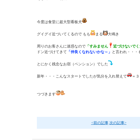
今度は食堂に超大型看板犬
グイグイ近づいてくるので もも
まる
大鳴き
周りのお客さんに迷惑なので
「すみません
近づけないでく
ドン近づけてきて
「仲良くなれないかな～」
と言われ・・・
とにかく残念なお宿（ペンション）でした
新年・・・こんなスタートでしたが気分を入れ替えて
＝３
つづきます
<前の記事
次の記事>