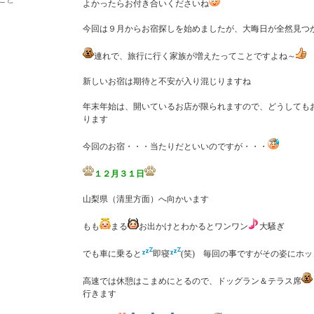
よかったらお付き合いくださいね
今回は９月からお宿探しを始めましたが、大晦日が全然見つ
連れで、旅行に行く家族が増えたってことですよね～
新しいお宿は期待と不安が入り混じりますね
年末年始は、開いているお店が限られますので、どうしても
ります
今回のお宿・・・当たりだといいのですが・・・
１２月３１日
山梨県（清里方面）へ向かいます
もも
まる
お出かけとわかるとワンワン
大騒ぎ
でも車に乗ると
即寝
(笑) 毎回の事ですがその姿にホ
高速では休憩はこまめにとるので、ドッグラン＆テラス席
行きます