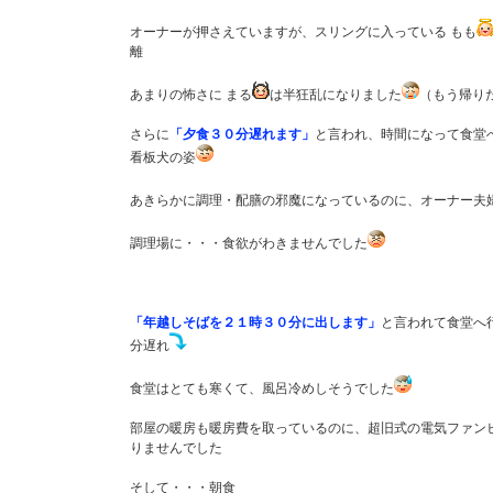
オーナーが押さえていますが、スリングに入っている もも
離
あまりの怖さに まる
は半狂乱になりました
（もう帰り
さらに
「夕食３０分遅れます」
と言われ、時間になって食堂
看板犬の姿
あきらかに調理・配膳の邪魔になっているのに、オーナー夫
調理場に・・・食欲がわきませんでした
「年越しそばを２１時３０分に出します」
と言われて食堂へ
分遅れ
食堂はとても寒くて、風呂冷めしそうでした
部屋の暖房も暖房費を取っているのに、超旧式の電気ファン
りませんでした
そして・・・朝食