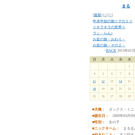
まる
[
最新
] [
↓
] [
↑
]
年末年始の旅☆その１☆
☆キラキラの世界☆
ラン・らん♪
お盆の旅－おわり－
お盆の旅－その２－
<
BACK
2015年01
日
月
火
水
木
1
4
5
6
7
8
11
12
13
14
15
18
19
20
21
22
25
26
27
28
29
■犬種：
ダックス・ミニ
■誕生日：
2009年04月0
■性別：
女の子
■ニックネーム：
まるる
■好きなこと：
走り回る