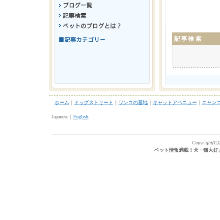
記事検索
ホーム
｜
ドッグストリート
｜
ワンコの墓地
｜
キャットアベニュー
｜
ニャン
Japanese｜
English
Copyright(C)2
ペット情報満載！犬・猫大好