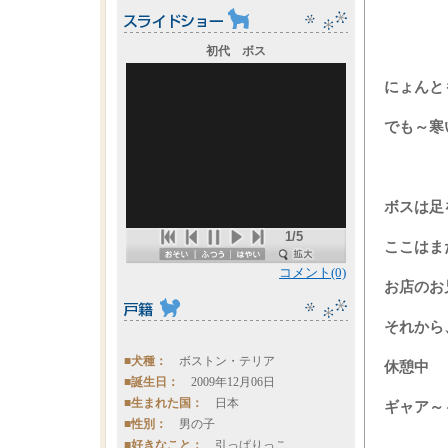
初代 ボス
にょんと
でも～寒
ボスは足
1/5
ここはま
コメント(0)
お店のお
それから
■犬種：
ボストン・テリア
休憩中
■誕生日：
2009年12月06日
■生まれた国：
日本
ギャア～
■性別：
男の子
■好きなこと：
引っぱりっこ