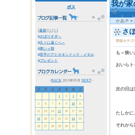
我が家
ボス
かあチャ
さぼ
[
最新
] [
↓
] [
↑
]
さぼりすぎ～
登録カテゴ
久々に遠くへ～
寒いィ朝
も～狭い
苦手だアとカタンドック・メタル
プレゼント
おいらト
<
BACK
2013年05月
NEXT
>
次の日は
日
月
火
水
木
金
土
1
2
3
4
5
6
7
8
9
10
11
12
13
14
15
16
17
18
たしかに
19
20
21
22
23
24
25
それから
26
27
28
29
30
31