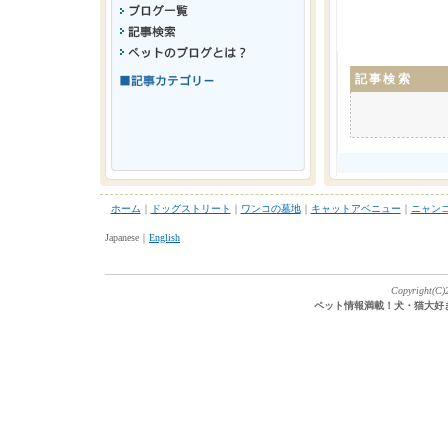
記事検索
ホーム
｜
ドッグストリート
｜
ワンコの墓地
｜
キャットアベニュー
｜
ニャン
Japanese｜
English
Copyright(C)2
ペット情報満載！犬・猫大好