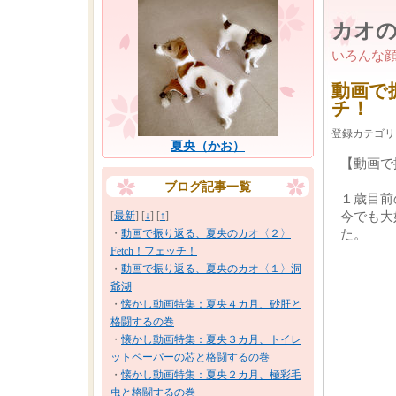
カオ
いろんな
動画で
チ！
登録カテゴリ
夏央（かお）
【動画で
ブログ記事一覧
１歳目前
[
最新
] [
↓
] [
↑
]
今でも大
・
動画で振り返る、夏央のカオ〈２〉
た。
Fetch！フェッチ！
・
動画で振り返る、夏央のカオ〈１〉洞
爺湖
・
懐かし動画特集：夏央４カ月、砂肝と
格闘するの巻
・
懐かし動画特集：夏央３カ月、トイレ
ットペーパーの芯と格闘するの巻
・
懐かし動画特集：夏央２カ月、極彩毛
虫と格闘するの巻