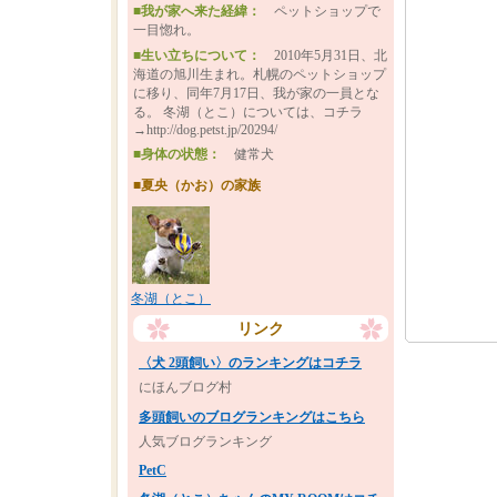
■我が家へ来た経緯：
ペットショップで
一目惚れ。
■生い立ちについて：
2010年5月31日、北
海道の旭川生まれ。札幌のペットショップ
に移り、同年7月17日、我が家の一員とな
る。 冬湖（とこ）については、コチラ
→http://dog.petst.jp/20294/
■身体の状態：
健常犬
■夏央（かお）の家族
冬湖（とこ）
リンク
〈犬 2頭飼い〉のランキングはコチラ
にほんブログ村
多頭飼いのブログランキングはこちら
人気ブログランキング
PetC