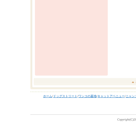
ホーム
/
ドッグストリート
/
ワンコの墓地
/
キャットアベニュー
/
ニャン
Copyright(C)20