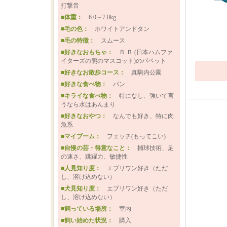
打撃音
■体重：
6.0～7.0kg
■毛の色：
ホワイトアンドタン
■毛の特徴：
スムース
■好きなおもちゃ：
Ｂ.Ｂ.(日本ハムファ
イターズの熊のマスコット)のパペット
■好きなお散歩コース：
真駒内公園
■好きな食べ物：
パン
■キライな食べ物：
特になし、強いて言
うなら水はあんまり
■好きなおやつ：
なんでも好き、特に肉
魚系
■マイブーム：
フェッチ(もってこい)
■自慢の芸・得意なこと：
捕球技術、足
の速さ、跳躍力、敏捷性
■人見知り度：
エブリワン好き（ただ
し、溶け込めない）
■犬見知り度：
エブリワン好き（ただ
し、溶け込めない）
■飼っている場所：
室内
■飼い始めた状況：
購入