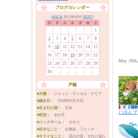
ブログカレンダー
<
BACK
2012年09月
NEXT
>
日
月
火
水
木
金
土
1
2
3
4
5
6
7
8
9
10
11
12
13
14
15
16
17
18
19
20
21
22
May 28th
23
24
25
26
27
28
29
30
戸籍
■犬種：
ジャック・ラッセル・テリア
■誕生日：
2010年05月31日
■生まれた国：
日本
にほんブ
■性別：
女の子
■ニックネーム：
カオコ
■好きなこと：
お散歩、フェッチ
■キライなこと：
花火の音、それに似た