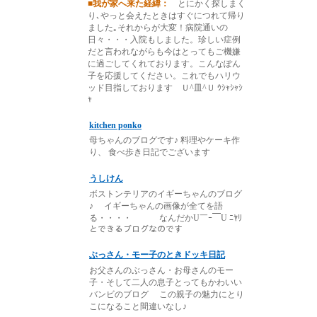
■我が家へ来た経緯：
とにかく探しまく
り､やっと会えたときはすぐにつれて帰り
ました｡それからが大変！病院通いの
日々・・・入院もしました。珍しい症例
だと言われながらも今はとってもご機嫌
に過ごしてくれております。こんなぽん
子を応援してください。これでもハリウ
ッド目指しております Ｕ^皿^Ｕ ｳｼｬｼｬｼ
ｬ
kitchen ponko
母ちゃんのブログです♪ 料理やケーキ作
り、 食べ歩き日記でございます
うしけん
ボストンテリアのイギーちゃんのブログ
♪ イギーちゃんの画像が全てを語
る・・・・ なんだかU￣ｰ￣U ﾆﾔﾘ
とできるブログなのです
ぶっさん・モー子のときドッキ日記
お父さんのぶっさん・お母さんのモー
子・そして二人の息子とってもかわいい
バンビのブログ この親子の魅力にとり
こになること間違いなし♪