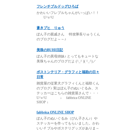
フレンチブルドッグひろば
かわいいフレブルちゃんがいっぱい！！
U^ｪ^U
蒼きブヒ りゅう
ぽん子の親戚さん 特攻隊長りゅうくん
のブログだよ～～♪
美珠のBUHI日記
ぽん子の異母姉妹♪ とってもキュートな
美珠ちゃんのブログだよ (^_^ )( ^_^)／
ボストンテリア・グラフィと福助の日々
日常
雑貨屋の従業犬グラフィくんと福助くん
のブログ♪ 実はぽん子のぬいぐるみ、ス
テッカーはこちらの雑貨屋さんで・・・
U^ｪ^U ↓ fabbrica ONLINE
SHOP ↓
fabbrica ONLINE SHOP
ぽん子のぬいぐるみ（ぴん子さん♪）や
ステッカーを作ってもらいました。かわ
いいＦブルやボステリグッズがありま～