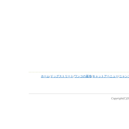
ホーム
/
ドッグストリート
/
ワンコの墓地
/
キャットアベニュー
/
ニャン
Copyright(C)20