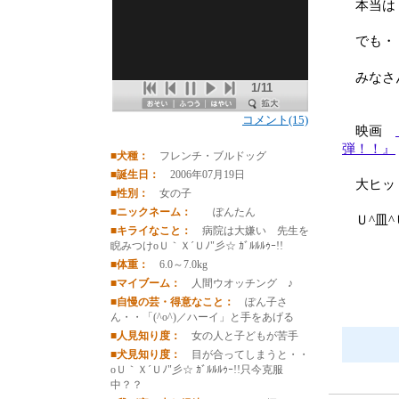
本当は 
でも・・
みなさ
1/11
コメント(15)
映画
弾！！』
■犬種：
フレンチ・ブルドッグ
■誕生日：
2006年07月19日
大ヒット
■性別：
女の子
■ニックネーム：
ぽんたん
Ｕ^皿^Ｕ 
■キライなこと：
病院は大嫌い 先生を
睨みつけoＵ｀Ｘ´Ｕﾉ"彡☆ ｶﾞﾙﾙﾙｩｰ!!
■体重：
6.0～7.0kg
■マイブーム：
人間ウオッチング ♪
■自慢の芸・得意なこと：
ぽん子さ
ん・・「(^o^)／ハーイ」と手をあげる
■人見知り度：
女の人と子どもが苦手
■犬見知り度：
目が合ってしまうと・・
oＵ｀Ｘ´Ｕﾉ"彡☆ ｶﾞﾙﾙﾙｩｰ!!只今克服
中？？