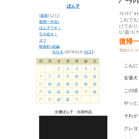
ﾌﾞｰ
ぽん子
ﾌﾚﾝﾁﾌ
[
最新
] [
↓
] [
↑
]
これでも
復帰一作目♪
けてお
ぽん子です！
U^皿^U ｳ
引き続き！
復帰一
オフ
映画村♪続編
登録カテゴ
<
BACK
2007年05月
NEXT
>
日
月
火
水
木
金
土
こんに
1
2
3
4
5
6
7
8
9
10
11
12
女優犬 
13
14
15
16
17
18
19
この頃
20
21
22
23
24
25
26
27
28
29
30
31
やっと、
女優ぽん子・出演作品
それが
クレヨ