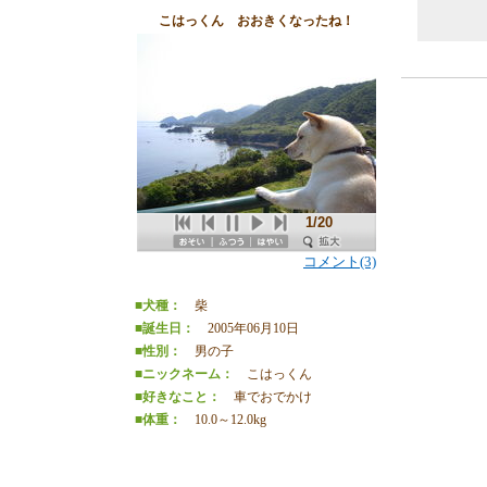
こはっくん おおきくなったね！
1/20
コメント(3)
■犬種：
柴
■誕生日：
2005年06月10日
■性別：
男の子
■ニックネーム：
こはっくん
■好きなこと：
車でおでかけ
■体重：
10.0～12.0kg