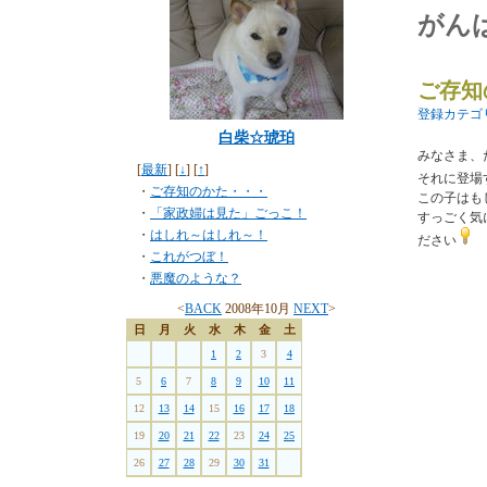
がん
ご存知
登録カテゴ
白柴☆琥珀
みなさま、
[
最新
] [
↓
] [
↑
]
それに登場
・
ご存知のかた・・・
この子はも
・
「家政婦は見た」ごっこ！
すっごく気
・
はしれ～はしれ～！
ださい
・
これがつぼ！
・
悪魔のような？
<
BACK
2008年10月
NEXT
>
日
月
火
水
木
金
土
1
2
3
4
5
6
7
8
9
10
11
12
13
14
15
16
17
18
19
20
21
22
23
24
25
26
27
28
29
30
31