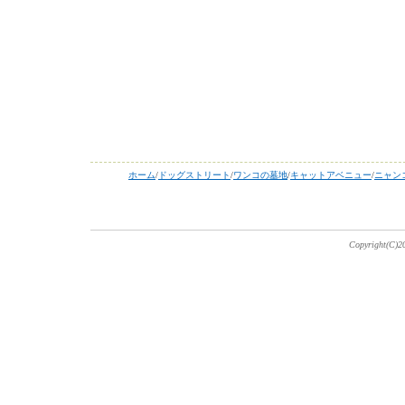
ホーム
/
ドッグストリート
/
ワンコの墓地
/
キャットアベニュー
/
ニャン
Copyright(C)20