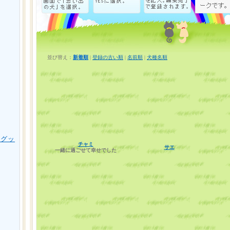
並び替え：
新着順
|
登録の古い順
|
名前順
|
犬種名順
用グッ
チャミ
サエ
一緒に過ごせて幸せでした