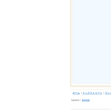
ホーム
｜
ドッグストリート
｜
ワン
Japanese｜
English