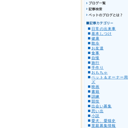
日常の出来事
基本しつけ
健康
散歩
お友達
食事
自慢
旅行
手作り
おもちゃ
ペット＆オーナー
ズ
映画
書籍
訓練
競技
出会い募集
思い出
小説
愛犬、愛猫史
里親募集情報