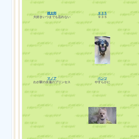
桃太郎
９３５
大好きいつまでも忘れない
９３５
マノア
ベンツ
わが家の永遠のプリンセス
やすらかに