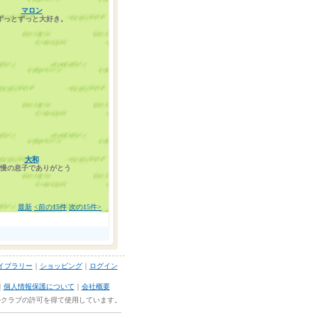
マロン
ずっとずっと大好き。
大和
慢の息子でありがとう
最新
<前の15件
次の15件>
ライブラリー
｜
ショッピング
｜
ログイン
｜
個人情報保護について
｜
会社概要
ネルクラブの許可を得て使用しています。