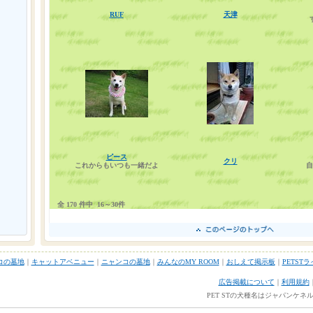
RUF
天津
ピース
クリ
これからもいつも一緒だよ
自
全 170 件中
16～30件
コの墓地
｜
キャットアベニュー
｜
ニャンコの墓地
｜
みんなのMY ROOM
｜
おしえて掲示板
｜
PETST
広告掲載について
｜
利用規約
PET STの犬種名はジャパンケ