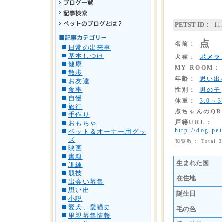
PETST ID：
11
点
名前：
日常の出来事
基本しつけ
犬種：
ポメラ
健康
MY ROOM：
散歩
年齢：
思い出
お友達
食事
性別：
男の子
自慢
体重：
3.0～3
旅行
点ちゃんのQ
手作り
戸籍URL：
おもちゃ
http://dog.pe
ペット＆オーナー用グッ
ズ
閲覧数： Total:
映画
書籍
生まれた国
訓練
競技
在住地
出会い募集
思い出
誕生日
小説
愛犬、愛猫史
毛の色
里親募集情報