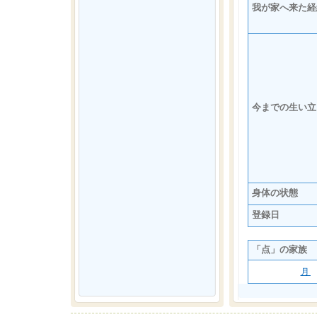
我が家へ来た経
今までの生い立
身体の状態
登録日
「点」の家族
月