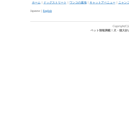
ホーム
｜
ドッグストリート
｜
ワンコの墓地
｜
キャットアベニュー
｜
ニャン
Japanese｜
English
Copyright(C)2
ペット情報満載！犬・猫大好