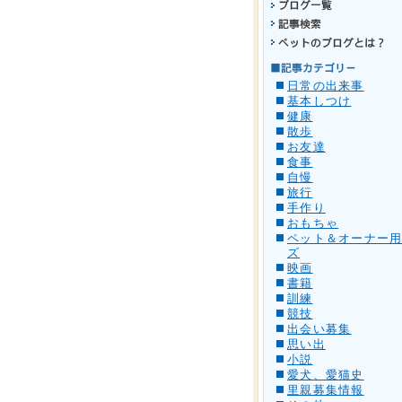
日常の出来事
基本しつけ
健康
散歩
お友達
食事
自慢
旅行
手作り
おもちゃ
ペット＆オーナー
ズ
映画
書籍
訓練
競技
出会い募集
思い出
小説
愛犬、愛猫史
里親募集情報