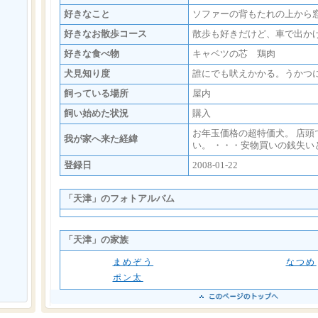
好きなこと
ソファーの背もたれの上から
好きなお散歩コース
散歩も好きだけど、車で出か
好きな食べ物
キャベツの芯 鶏肉
犬見知り度
誰にでも吠えかかる。うかつ
飼っている場所
屋内
飼い始めた状況
購入
お年玉価格の超特価犬。 店頭
我が家へ来た経緯
い。 ・・・安物買いの銭失い
登録日
2008-01-22
「天津」のフォトアルバム
「天津」の家族
まめぞう
なつめ
ポン太