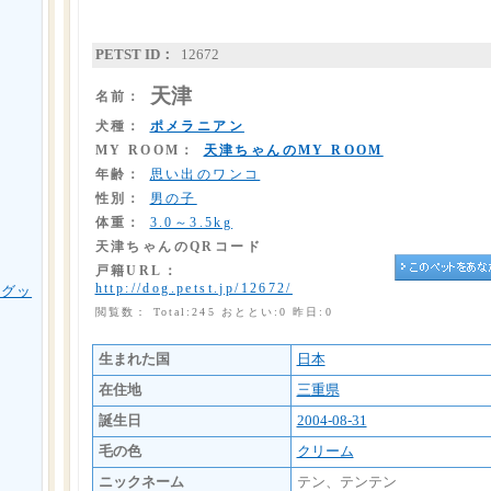
PETST ID：
12672
天津
名前：
犬種：
ポメラニアン
MY ROOM：
天津ちゃんのMY ROOM
年齢：
思い出のワンコ
性別：
男の子
体重：
3.0～3.5kg
天津ちゃんのQRコード
戸籍URL：
http://dog.petst.jp/12672/
用グッ
閲覧数： Total:245 おととい:0 昨日:0
生まれた国
日本
在住地
三重県
誕生日
2004-08-31
毛の色
クリーム
ニックネーム
テン、テンテン