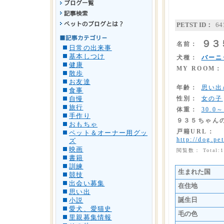
PETST ID：
64
９３
名前：
日常の出来事
基本しつけ
犬種：
バーニ
健康
MY ROOM：
散歩
お友達
年齢：
思い出
食事
性別：
女の子
自慢
旅行
体重：
30.0～
手作り
９３５ちゃん
おもちゃ
戸籍URL：
ペット＆オーナー用グッ
http://dog.pet
ズ
映画
閲覧数： Total:
書籍
訓練
生まれた国
競技
出会い募集
在住地
思い出
誕生日
小説
愛犬、愛猫史
毛の色
里親募集情報