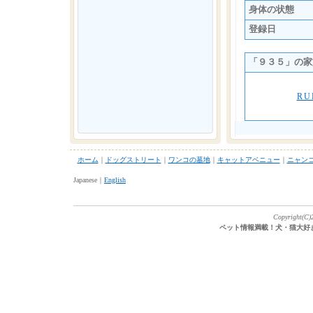
身体の状態
登録日
「９３５」の家
RU
ホーム
｜
ドッグストリート
｜
ワンコの墓地
｜
キャットアベニュー
｜
ニャン
Japanese｜
English
Copyright(C)2
ペット情報満載！犬・猫大好