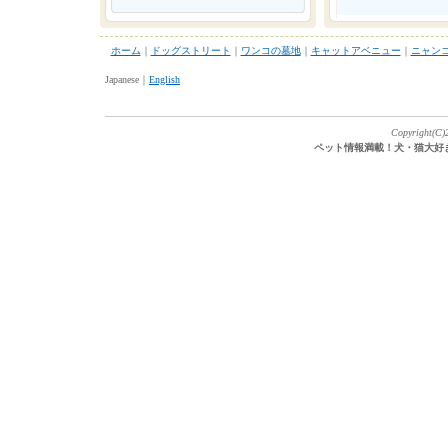
ホーム
｜
ドッグストリート
｜
ワンコの墓地
｜
キャットアベニュー
｜
ニャン
Japanese｜
English
Copyright(C)2
ペット情報満載！犬・猫大好