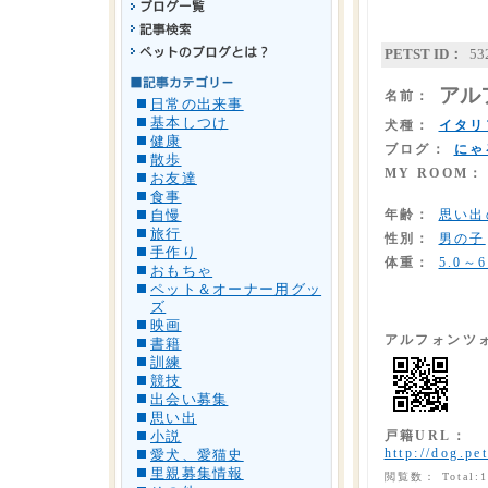
PETST ID：
53
アル
名前：
日常の出来事
基本しつけ
犬種：
イタリ
健康
ブログ：
にゃ
散歩
MY ROOM：
お友達
食事
年齢：
思い出
自慢
旅行
性別：
男の子
手作り
体重：
5.0～6
おもちゃ
ペット＆オーナー用グッ
ズ
映画
アルフォンツ
書籍
訓練
競技
出会い募集
思い出
戸籍URL：
小説
http://dog.pet
愛犬、愛猫史
里親募集情報
閲覧数： Total: