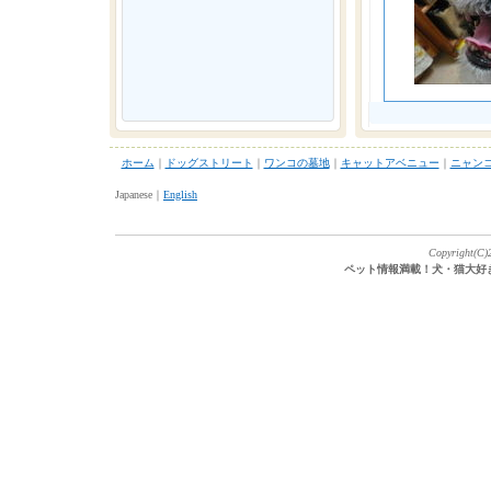
ホーム
｜
ドッグストリート
｜
ワンコの墓地
｜
キャットアベニュー
｜
ニャン
Japanese｜
English
Copyright(C)2
ペット情報満載！犬・猫大好