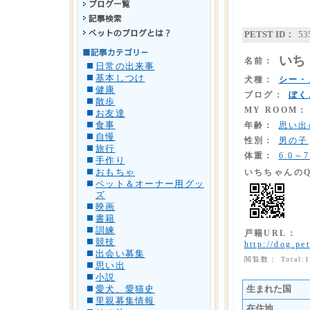
PETST ID：
53
いち
名前：
日常の出来事
基本しつけ
犬種：
シー・
健康
ブログ：
ぼく
散歩
MY ROOM：
お友達
食事
年齢：
思い出
自慢
性別：
男の子
旅行
体重：
6.0～7
手作り
おもちゃ
いちちゃんの
ペット＆オーナー用グッ
ズ
映画
書籍
訓練
戸籍URL：
競技
http://dog.pet
出会い募集
閲覧数： Total:
思い出
小説
愛犬、愛猫史
生まれた国
里親募集情報
在住地