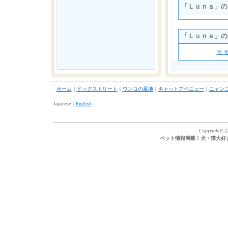
「Ｌｕｎａ」の
「Ｌｕｎａ」の
モ
ホーム
｜
ドッグストリート
｜
ワンコの墓地
｜
キャットアベニュー
｜
ニャン
Japanese｜
English
Copyright(C)2
ペット情報満載！犬・猫大好