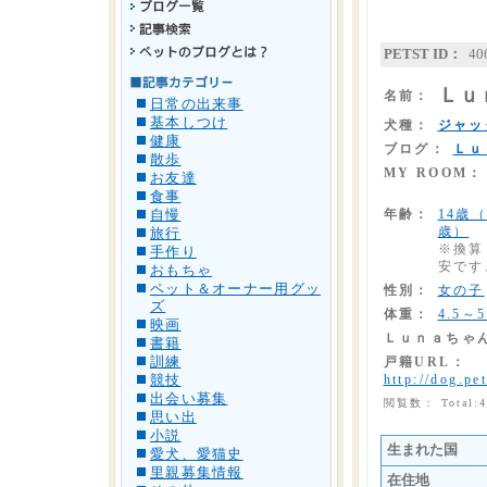
PETST ID：
40
Ｌｕ
名前：
日常の出来事
基本しつけ
犬種：
ジャッ
健康
ブログ：
Ｌｕ
散歩
MY ROOM：
お友達
食事
年齢：
14歳
自慢
歳）
旅行
※換算
手作り
安です
おもちゃ
ペット＆オーナー用グッ
性別：
女の子
ズ
体重：
4.5～5
映画
Ｌｕｎａちゃ
書籍
訓練
戸籍URL：
http://dog.pe
競技
出会い募集
閲覧数： Total:
思い出
小説
生まれた国
愛犬、愛猫史
里親募集情報
在住地