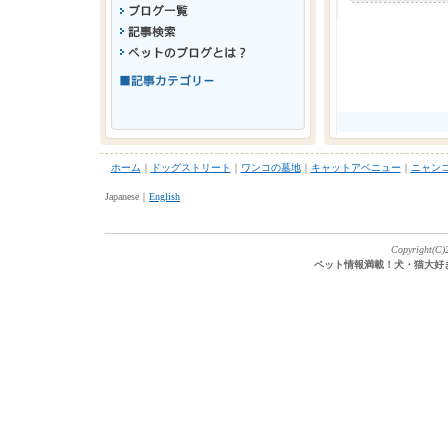
ホーム
｜
ドッグストリート
｜
ワンコの墓地
｜
キャットアベニュー
｜
ニャン
Japanese｜
English
Copyright(C)2
ペット情報満載！犬・猫大好