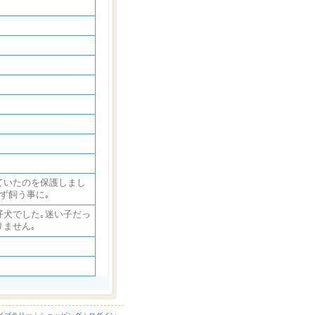
ていたのを保護しまし
ず飼う事に｡
仔犬でした｡迷い子だっ
ません｡