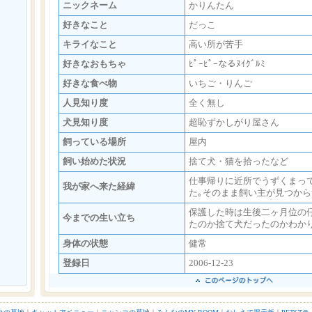
ニックネーム
かりんたん
好きなこと
だっこ
キライなこと
高い所が苦手
好きなおもちゃ
ﾋﾟｰﾋﾟｰなるﾇｲｸﾞﾙﾐ
好きな食べ物
いちご・りんご
人見知り度
全く無し
犬見知り度
超恥ずかしがり屋さん
飼っている場所
屋内
飼い始めた状況
捨て犬・猫を拾ったなど
仕事帰りに近所でうずくまっ
我が家へ来た経緯
た｡そのまま飼い主が見つから
保護した時は生後二ヶ月位の
今までの生い立ち
たのか捨て犬だったのかわかり
身体の状態
健常
登録日
2006-12-23