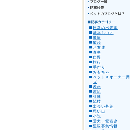
日常の出来事
基本しつけ
健康
散歩
お友達
食事
自慢
旅行
手作り
おもちゃ
ペット＆オーナー
ズ
映画
書籍
訓練
競技
出会い募集
思い出
小説
愛犬、愛猫史
里親募集情報