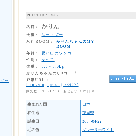
PETST ID：
3667
かりん
名前：
犬種：
シー・ズー
MY ROOM：
かりんちゃんのMY
ROOM
年齢：
思い出のワンコ
性別：
女の子
体重：
5.0～6.0kg
かりんちゃんのQRコード
戸籍URL：
用グッ
http://dog.petst.jp/3667/
閲覧数： Total:1148 おととい:0 昨日:0
生まれた国
日本
在住地
茨城県
誕生日
2004-04-22
毛の色
グレー＆ホワイト