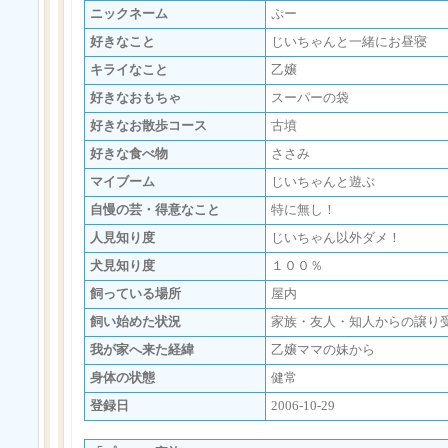
ニックネーム
ぷー
好きなこと
じいちゃんと一緒にお昼寝
キライなこと
乙嬢
好きなおもちゃ
スーパーの袋
好きなお散歩コース
古墳
好きな食べ物
ささみ
マイブーム
じいちゃんと遊ぶ
自慢の芸・得意なこと
特に無し！
人見知り度
じいちゃん以外ダメ！
犬見知り度
１００％
飼っている場所
屋内
飼い始めた状況
家族・友人・知人からの譲り
我が家へ来た経緯
乙嬢ママの妹から
身体の状態
健常
登録日
2006-10-29