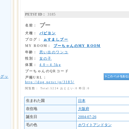
PETST ID：
3185
プー
名前：
犬種：
パピヨン
ブログ：
ぉすましプー
MY ROOM：
プーちゃんのMY ROOM
年齢：
思い出のワンコ
性別：
女の子
体重：
4.0～4.5kg
プーちゃんのQRコード
用グッ
戸籍URL：
http://dog.petst.jp/3185/
閲覧数： Total:5224 おととい:0 昨日:0
生まれた国
日本
在住地
大阪府
誕生日
2004-07-26
毛の色
ホワイトアンドタン