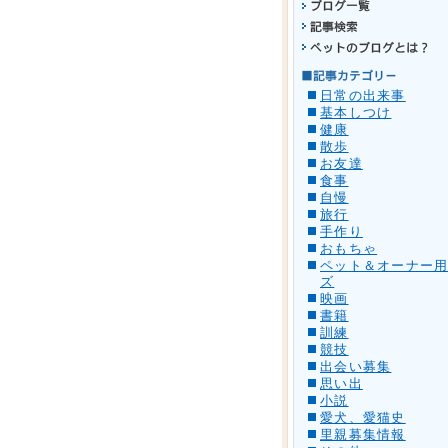
日常の出来事
基本しつけ
健康
散歩
お友達
食事
自慢
旅行
手作り
おもちゃ
ペット＆オーナー
ズ
映画
書籍
訓練
競技
出会い募集
思い出
小説
愛犬、愛猫史
里親募集情報