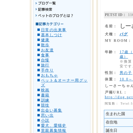
PETST ID：
11
しー
名前：
日常の出来事
犬種：
パグ
基本しつけ
健康
MY ROOM：
散歩
お友達
年齢：
17歳
食事
歳）
自慢
※換算
旅行
安です
手作り
性別：
男の子
おもちゃ
体重：
10.0～
ペット＆オーナー用グッ
ズ
しーさーちゃ
映画
戸籍URL：
書籍
http://dog.pe
訓練
閲覧数： Total:
競技
出会い募集
生まれた国
思い出
小説
在住地
愛犬、愛猫史
里親募集情報
誕生日