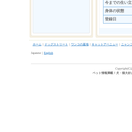
今までの生い立
身体の状態
登録日
ホーム
｜
ドッグストリート
｜
ワンコの墓地
｜
キャットアベニュー
｜
ニャン
Japanese｜
English
Copyright(C)2
ペット情報満載！犬・猫大好