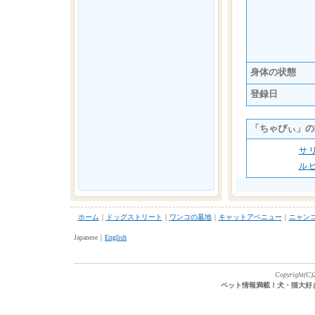
身体の状態
登録日
「ちゃぴぃ」の
サ
ル
ホーム
｜
ドッグストリート
｜
ワンコの墓地
｜
キャットアベニュー
｜
ニャン
Japanese｜
English
Copyright(C)2
ペット情報満載！犬・猫大好