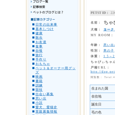
PETST ID：
22
ちゃ
名前：
日常の出来事
基本しつけ
犬種：
ヨーク
健康
MY ROOM：
散歩
お友達
年齢：
思い出
食事
性別：
男の子
自慢
旅行
体重：
1.5～2
手作り
ちゃぴぃちゃ
おもちゃ
戸籍URL：
ペット＆オーナー用グッ
http://dog.pe
ズ
映画
閲覧数： Total:
書籍
訓練
生まれた国
競技
出会い募集
在住地
思い出
小説
誕生日
愛犬、愛猫史
里親募集情報
毛の色