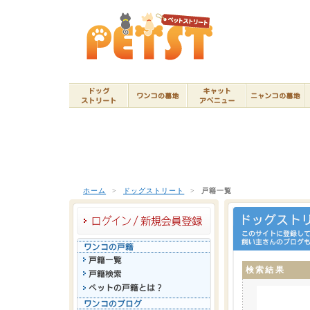
ホーム
>
ドッグストリート
>
戸籍一覧
検索結果