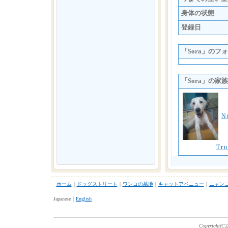
身体の状態
登録日
「Sora」のフ
「Sora」の家族
N
Tr
ホーム
｜
ドッグストリート
｜
ワンコの墓地
｜
キャットアベニュー
｜
ニャン
Japanese｜
English
Copyright(C)2