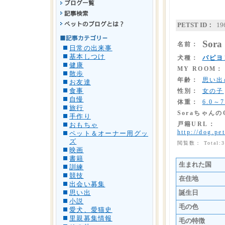
PETST ID：
19
Sora
名前：
日常の出来事
基本しつけ
犬種：
パピヨ
健康
MY ROOM：
散歩
年齢：
思い出
お友達
食事
性別：
女の子
自慢
体重：
6.0～7
旅行
Soraちゃん
手作り
戸籍URL：
おもちゃ
http://dog.pe
ペット＆オーナー用グッ
ズ
閲覧数： Total:
映画
書籍
生まれた国
訓練
競技
在住地
出会い募集
思い出
誕生日
小説
毛の色
愛犬、愛猫史
里親募集情報
毛の特徴