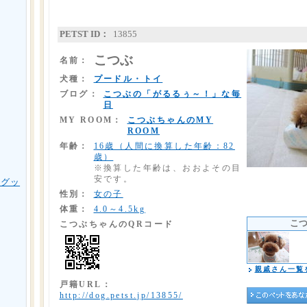
PETST ID：
13855
こつぶ
名前：
犬種：
プードル・トイ
ブログ：
こつぶの「がるるぅ～！」な毎
日
MY ROOM：
こつぶちゃんのMY
ROOM
年齢：
16歳（人間に換算した年齢：82
歳）
※換算した年齢は、おおよその目
安です。
用グッ
性別：
女の子
体重：
4.0～4.5kg
こ
こつぶちゃんのQRコード
親戚さん一覧
戸籍URL：
http://dog.petst.jp/13855/