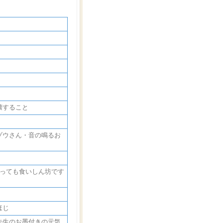
壊すること
ゾウさん・音の鳴るお
とっても食いしん坊です
ほじ
先生のお墨付きの元気