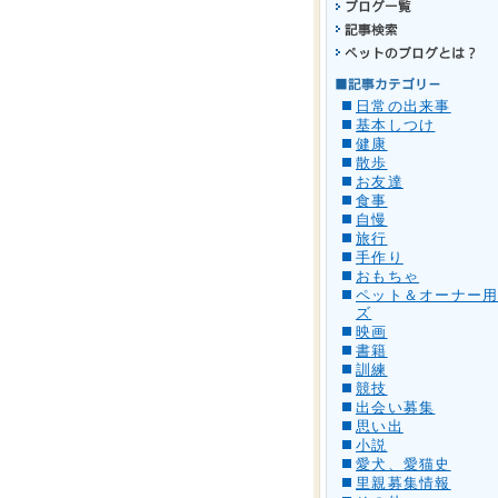
日常の出来事
基本しつけ
健康
散歩
お友達
食事
自慢
旅行
手作り
おもちゃ
ペット＆オーナー
ズ
映画
書籍
訓練
競技
出会い募集
思い出
小説
愛犬、愛猫史
里親募集情報