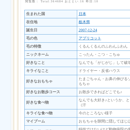
閲覧数： Total:364684 おととい:16 昨日:10
生まれた国
日本
在住地
栃木県
誕生日
2007-12-24
毛の色
アプリコット
毛の特徴
くるんくるんのふわんふわん
ニックネーム
こったん・こつ・こちゅ
好きなこと
なんでも「がじがじ」して破
キライなこと
ドライヤー・反省ハウス
たまごちゃん・お鼻の伸びる
好きなおもちゃ
もちゃ
好きなお散歩コース
お散歩できればどこでも♪
なんでも大好き♪というか、
好きな食べ物
（汗
キライな食べ物
今のところない様子
マイブーム
おもちゃを隙間に隠してほじ
特技ではないけど動物病院の