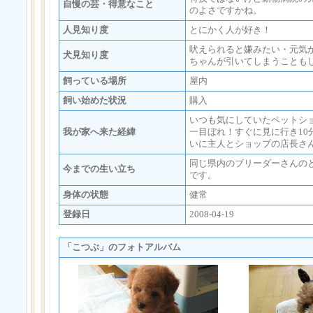
自慢の芸・得意なこと
のよさですかね。
人見知り度
とにかく人が好き！
吠えられると嫌みたい・元気
犬見知り度
ちゃんが引いてしまうことも
飼っている場所
屋内
飼い始めた状況
購入
いつも気にしていたペットシ
我が家へ来た経緯
一目ぼれ！すぐに見に行き10
いに主人とショップの店長さ
同じ県内のブリーダーさんの
今までの生い立ち
です。
身体の状態
健常
登録日
2008-04-19
「こつぶ」のフォトアルバム