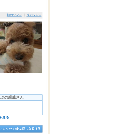
前のワンコ
｜
次のワンコ
つぶの親戚さん
を見る