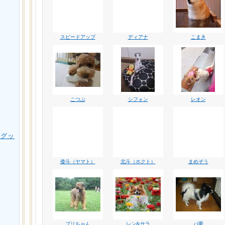
スピードアップ
ディアナ
こまき
こつぶ
シフォン
レオン
用グッ
倭斗（ヤマト）
北斗（ホクト）
まめぞう
ブリちゃん
レン&サラ
パ夢