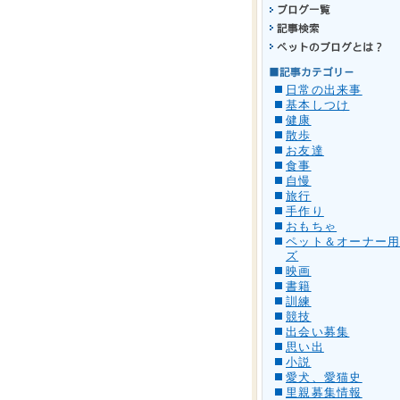
日常の出来事
基本しつけ
健康
散歩
お友達
食事
自慢
旅行
手作り
おもちゃ
ペット＆オーナー
ズ
映画
書籍
訓練
競技
出会い募集
思い出
小説
愛犬、愛猫史
里親募集情報