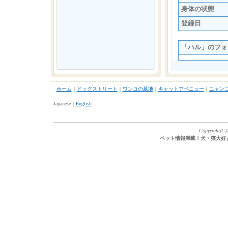
身体の状態
登録日
「ハル」のフォ
ホーム
｜
ドッグストリート
｜
ワンコの墓地
｜
キャットアベニュー
｜
ニャン
Japanese｜
English
Copyright(C)2
ペット情報満載！犬・猫大好