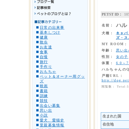
PETST ID：
10
ハル
名前：
日常の出来事
基本しつけ
犬種：
キャバ
健康
ズ・ス
散歩
MY ROOM：
お友達
年齢：
思い出
食事
性別：
女の子
自慢
旅行
体重：
6.0～7
手作り
ハルちゃんの
おもちゃ
戸籍URL：
ペット＆オーナー用グッ
http://dog.pe
ズ
映画
閲覧数： Total:
書籍
訓練
競技
出会い募集
思い出
小説
生まれた国
愛犬、愛猫史
在住地
里親募集情報