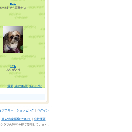
Betty
いつまでも家族だよ
いち
ありがとう
最新
<前の15件
次の15件>
ライブラリー
｜
ショッピング
｜
ログイン
｜
個人情報保護について
｜
会社概要
ネルクラブの許可を得て使用しています。