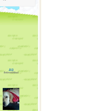
タロ
BelievedMind