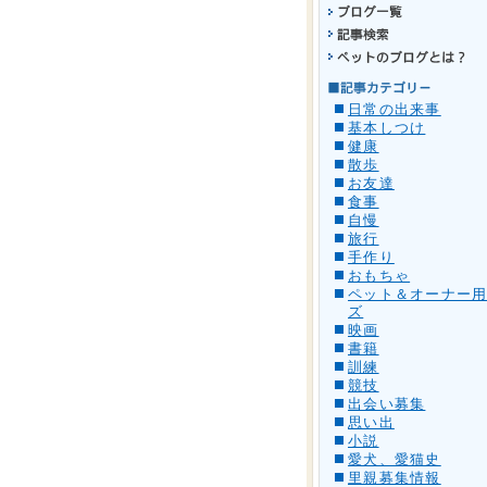
日常の出来事
基本しつけ
健康
散歩
お友達
食事
自慢
旅行
手作り
おもちゃ
ペット＆オーナー
ズ
映画
書籍
訓練
競技
出会い募集
思い出
小説
愛犬、愛猫史
里親募集情報