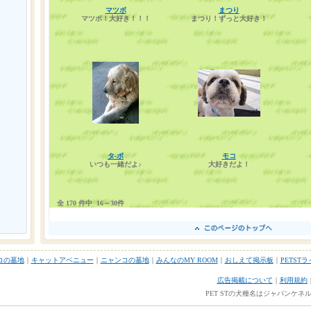
マツボ
まつり
マツボ！大好き！！！
まつり！ずっと大好き！
タ-ボ
モコ
いつも一緒だよ♪
大好きだよ！
全 170 件中
16～30件
コの墓地
｜
キャットアベニュー
｜
ニャンコの墓地
｜
みんなのMY ROOM
｜
おしえて掲示板
｜
PETST
広告掲載について
｜
利用規約
PET STの犬種名はジャパンケ