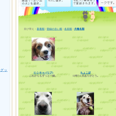
並び替え：
新着順
|
登録の古い順
|
名前順
|
犬種名順
用グッ
りく(キャバリア)
ちょこぼ
これからもずっと一緒。
13年7ヶ月ありがとう｡