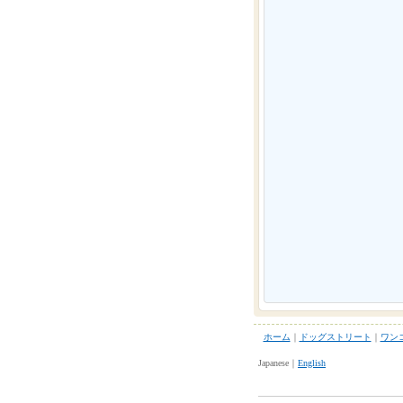
ホーム
｜
ドッグストリート
｜
ワン
Japanese｜
English