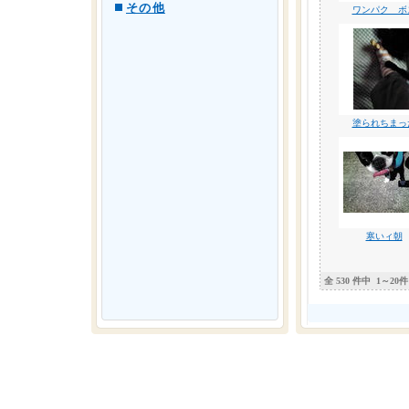
その他
ワンパク ボ
塗られちまっ
寒いィ朝
全 530 件中
1～20件