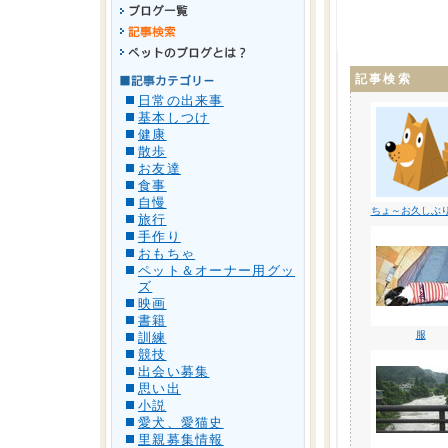
記事検索
日常の出来事
基本しつけ
健康
散歩
お友達
食事
自慢
ちょ～お久しぶ
旅行
手作り
おもちゃ
ペット＆オーナー用グッ
ズ
映画
書籍
服
訓練
競技
出会い募集
思い出
小説
愛犬、愛猫史
里親募集情報