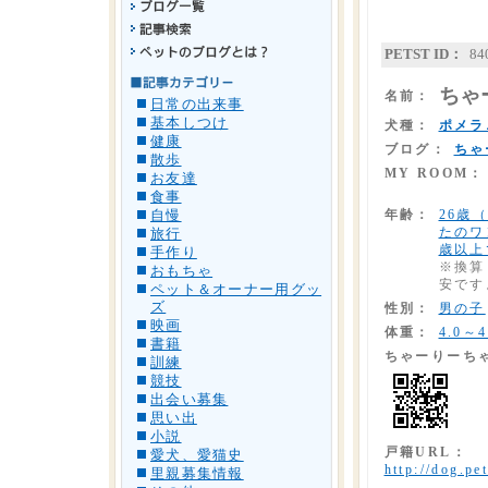
PETST ID：
84
ちゃ
名前：
日常の出来事
基本しつけ
犬種：
ポメラ
健康
ブログ：
ちゃ
散歩
MY ROOM：
お友達
食事
年齢：
26歳
自慢
たのワ
旅行
歳以上
手作り
※換算
おもちゃ
安です
ペット＆オーナー用グッ
ズ
性別：
男の子
映画
体重：
4.0～4
書籍
ちゃーりーち
訓練
競技
出会い募集
思い出
小説
戸籍URL：
愛犬、愛猫史
http://dog.pet
里親募集情報