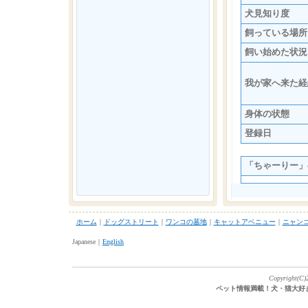
犬見知り度
飼っている場所
飼い始めた状況
我が家へ来た経
身体の状態
登録日
「ちゃーりー」
ホーム
｜
ドッグストリート
｜
ワンコの墓地
｜
キャットアベニュー
｜
ニャン
Japanese｜
English
Copyright(C)2
ペット情報満載！犬・猫大好