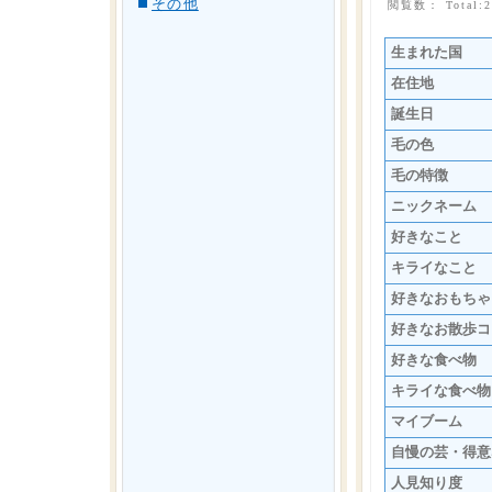
その他
閲覧数： Total:
生まれた国
在住地
誕生日
毛の色
毛の特徴
ニックネーム
好きなこと
キライなこと
好きなおもちゃ
好きなお散歩コ
好きな食べ物
キライな食べ物
マイブーム
自慢の芸・得意
人見知り度