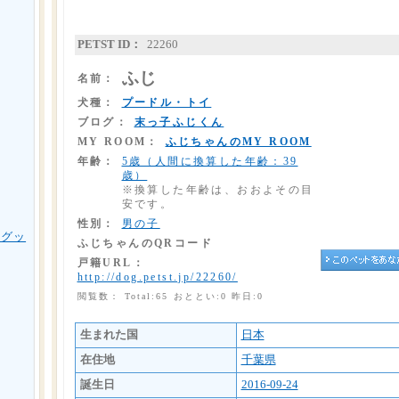
PETST ID：
22260
ふじ
名前：
犬種：
プードル・トイ
ブログ：
末っ子ふじくん
MY ROOM：
ふじちゃんのMY ROOM
年齢：
5歳（人間に換算した年齢：39
歳）
※換算した年齢は、おおよその目
安です。
性別：
男の子
用グッ
ふじちゃんのQRコード
戸籍URL：
http://dog.petst.jp/22260/
閲覧数： Total:65 おととい:0 昨日:0
生まれた国
日本
在住地
千葉県
誕生日
2016-09-24