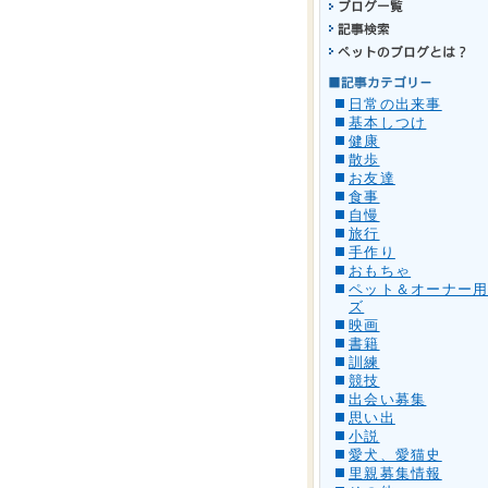
日常の出来事
基本しつけ
健康
散歩
お友達
食事
自慢
旅行
手作り
おもちゃ
ペット＆オーナー
ズ
映画
書籍
訓練
競技
出会い募集
思い出
小説
愛犬、愛猫史
里親募集情報