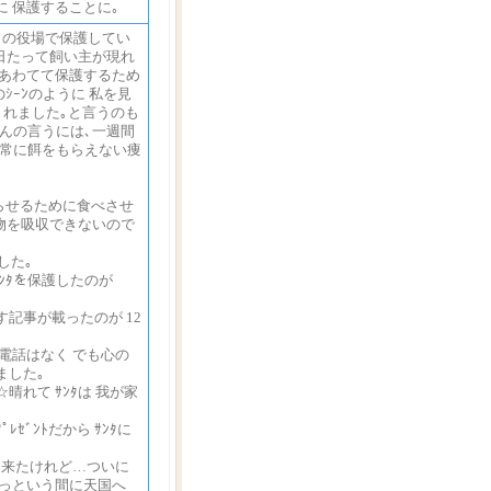
に 保護することに｡
この役場で保護してい
日たって飼い主が現れ
 あわてて保護するため
ｼｰﾝのように 私を見
くれました｡と言うのも
さんの言うには､一週間
､常に餌をもらえない痩
太らせるために食べさせ
べ物を吸収できないので
した｡
***ｻﾝﾀを保護したのが
記事が載ったのが 12
電話はなく でも心の
ました｡
☆晴れて ｻﾝﾀは 我が家
ﾟﾚｾﾞﾝﾄだから ｻﾝﾀに
て来たけれど…ついに
 あっという間に天国へ