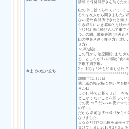
情報で 保健所行きを防ぐため
山の中に 捨てられていて､そ
るのを友人から聞きました｡3
ない場合 保健所行きだと知り
引き取りにいき感動的な映画の
たｻﾝﾀは 胸に飛び込んで来て
つかの間…栄養失調 (お医者
山の中をさ迷う痩せ方と違い
せ方)
ﾌｨﾗﾘｱ感染…
この日から 治療開始､また 
る…ところが ｻﾝﾀの腸が 食
下痢下痢下痢｡
2ヶ月間は ｻﾝﾀも私達も必死で
今までの生い立ち
*********************
2008年12月22日
地元紙の掲示板に 飼い主を探す
月25日
しかし 待てど暮らせど 一本も
どこかで ないことを願ってい
その夜 25日 ｸﾘｽﾏｽの夜☆☆☆
の子に｡
だから 名前は ｻﾝﾀｸﾛｰｽからのﾌ
なりました｡
☆☆☆ﾌｨﾗﾘｱの治療を頑張っ
負けてしまい2010年2月3日