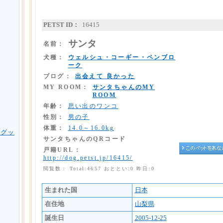
PETST ID：
16415
サンタ
名前：
犬種：
ウェルシュ・コーギー・ペンブロ
ーク
ブログ：
出会えて 良かった
MY ROOM：
サンタちゃんのMY
ROOM
年齢：
思い出のワンコ
性別：
男の子
体重：
14.0～16.0kg
用グッ
サンタちゃんのQRコード
戸籍URL：
http://dog.petst.jp/16415/
閲覧数： Total:4657 おととい:0 昨日:0
生まれた国
日本
在住地
山梨県
誕生日
2005-12-25