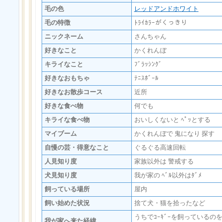
毛の色
レッドアンドホワイト
毛の特徴
ﾄﾗｲｶﾗｰがくっきり
ニックネーム
さんちゃん
好きなこと
かくれんぼ
キライなこと
ﾌﾞﾗｯｼﾝｸﾞ
好きなおもちゃ
ﾃﾆｽﾎﾞｰﾙ
好きなお散歩コース
近所
好きな食べ物
何でも
キライな食べ物
おいしくないと ﾍﾟｯとする
マイブーム
かくれんぼで 鬼になり 探す
自慢の芸・得意なこと
ぐるぐる高速回転
人見知り度
家族以外は 警戒する
犬見知り度
我が家の ﾍﾞﾙ以外はﾀﾞﾒ
飼っている場所
屋内
飼い始めた状況
捨て犬・猫を拾ったなど
うちでｺｰｷﾞｰを飼っているの
我が家へ来た経緯