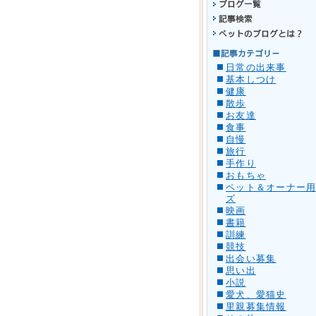
日常の出来事
基本しつけ
健康
散歩
お友達
食事
自慢
旅行
手作り
おもちゃ
ペット＆オーナー
ズ
映画
書籍
訓練
競技
出会い募集
思い出
小説
愛犬、愛猫史
里親募集情報