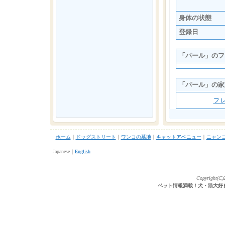
身体の状態
登録日
「パール」のフ
「パール」の家
フ
ホーム
｜
ドッグストリート
｜
ワンコの墓地
｜
キャットアベニュー
｜
ニャン
Japanese｜
English
Copyright(C)2
ペット情報満載！犬・猫大好