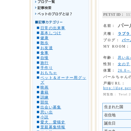
PETST ID：
11
パー
名前：
日常の出来事
基本しつけ
犬種：
ラブラ
健康
ブログ：
パー
散歩
MY ROOM：
お友達
食事
年齢：
思い出
自慢
旅行
性別：
女の子
手作り
体重：
26.0～
おもちゃ
パールちゃん
ペット＆オーナー用グッ
ズ
戸籍URL：
映画
http://dog.pe
書籍
閲覧数： Total:
訓練
競技
生まれた国
出会い募集
思い出
在住地
小説
愛犬、愛猫史
誕生日
里親募集情報