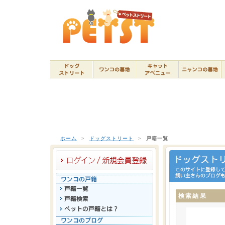
ホーム
>
ドッグストリート
>
戸籍一覧
検索結果