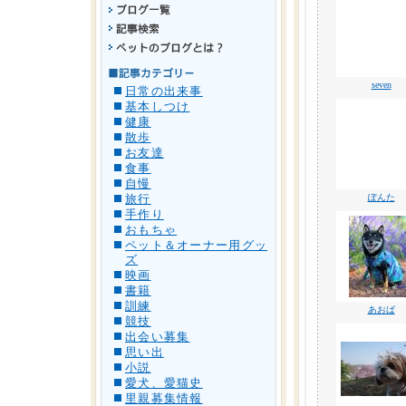
seven
日常の出来事
基本しつけ
健康
散歩
お友達
食事
自慢
ぽんた
旅行
手作り
おもちゃ
ペット＆オーナー用グッ
ズ
映画
書籍
訓練
あおば
競技
出会い募集
思い出
小説
愛犬、愛猫史
里親募集情報