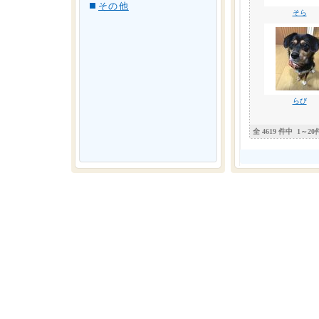
その他
そら
らび
全 4619 件中
1～20