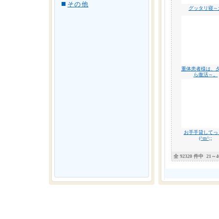
その他
グッタリ寝～
重体患者様は、
ら復活～。
お手手貸してっ
(^m^;;
全 92320 件中
21～