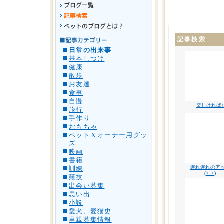
記事検索
日常の出来事
基本しつけ
健康
散歩
お友達
食事
自慢
楽しければ♪
旅行
手作り
おもちゃ
ペット＆オーナー用グッ
ズ
映画
書籍
遅れ遅れのア
訓練
(>_<)
競技
出会い募集
思い出
小説
愛犬、愛猫史
里親募集情報