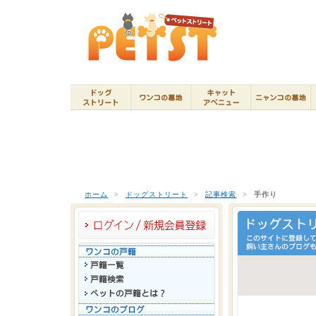
ホーム
>
ドッグストリート
>
記事検索
>
手作り