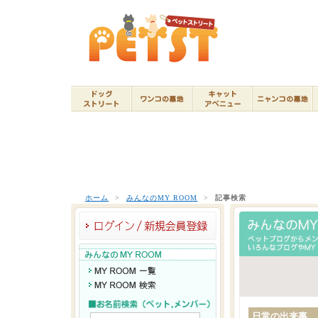
ホーム
>
みんなのMY ROOM
>
記事検索
日常の出来事