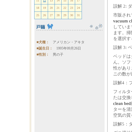
11
12
13
14
15
16
17
誤解 2
18
19
20
21
22
23
24
市販され
25
26
27
28
29
30
31
vacuum cl
していま
ます。掃
を選択す
■犬種：
アメリカン・アキタ
誤解 3
■誕生日：
1995年09月26日
■性別：
男の子
ベッドは
ん。ソフ
性があり
ニの数が
誤解4：
フィルタ
たは交換
clean bed
ターを清
空気の質
誤解5：