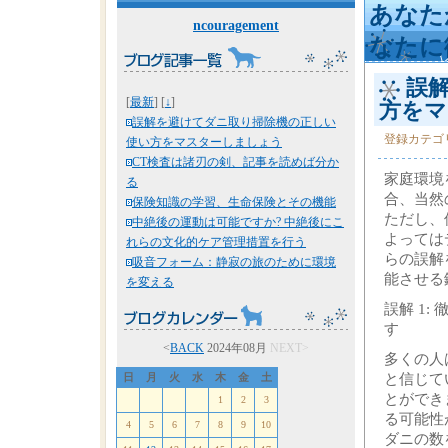
あなた
ncouragement
なたに
誤解
[
最新
] [
↓
]
方をマ
誤解を避けてダニ取り掃除機の正しい
登録カテゴ
使い方をマスターしましょう
CT検査は諸刃の剣、記事を読めば分か
家庭環境
る
合、当然
保険知識の学習、生命保険とその機能
ただし、
中絶後の運動は可能ですか? 中絶後にこ
よっては
れらの文化的ケア管理措置を行う
らの誤解
吸音フォーム：静寂の旅のために環境
能させる
を変える
誤解 1:
す
<
BACK
2024年08月
NEXT>
多くの人
と信じて
日
月
火
水
木
金
土
とができ
1
2
3
る可能性
4
5
6
7
8
9
10
ダニの数