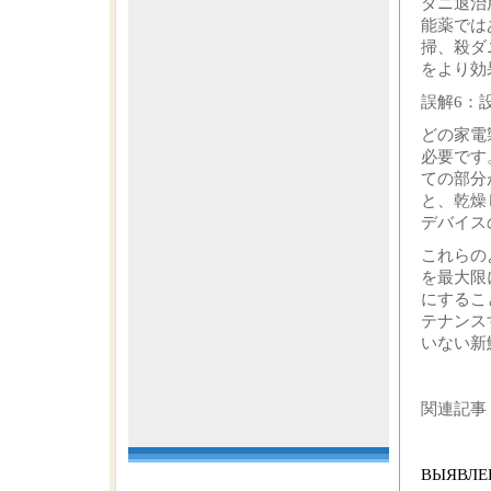
ダニ退治
能薬では
掃、殺ダ
をより効
誤解6：
どの家電
必要です
ての部分
と、乾燥
デバイス
これらの
を最大限
にするこ
テナンス
いない新
関連記事
ВЫЯВЛЕ