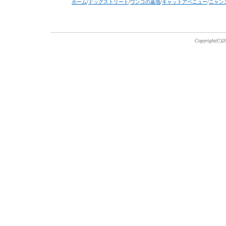
ホーム
/
ドッグストリート
/
ワンコの墓地
/
キャットアベニュー
/
ニャン
Copyright(C)20