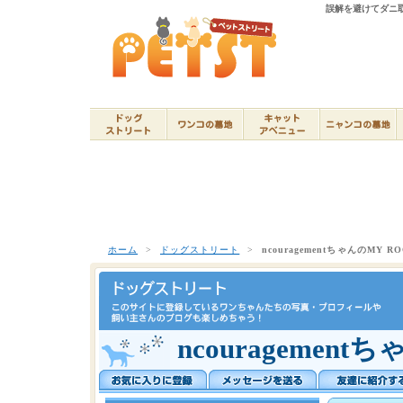
誤解を避けてダニ取り
ホーム
>
ドッグストリート
>
ncouragementちゃんのMY R
ncouragement